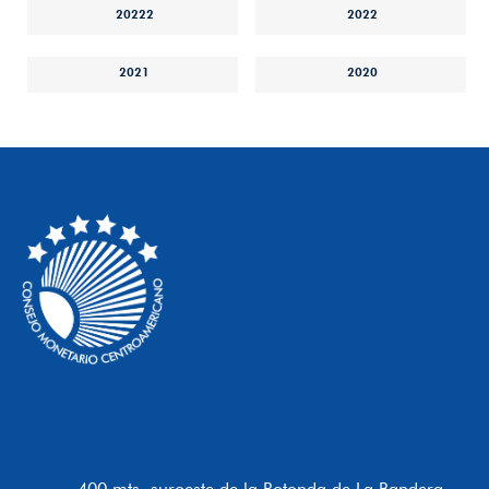
20222
2022
2021
2020
400 mts. suroeste de la Rotonda de La Bandera