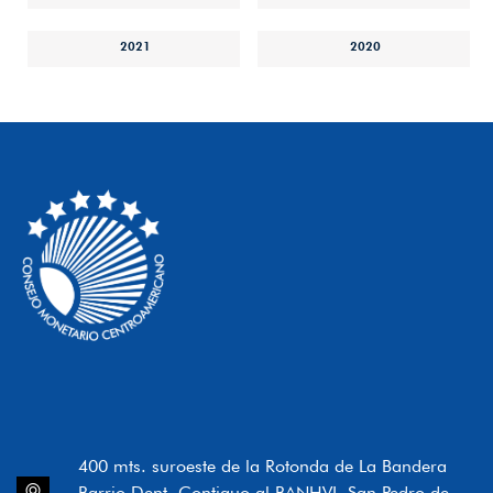
2021
2020
400 mts. suroeste de la Rotonda de La Bandera
Barrio Dent, Contiguo al BANHVI, San Pedro de