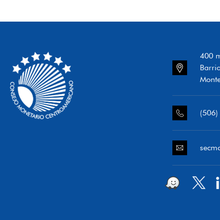
400 m
Barri
Monte
(506)
secm