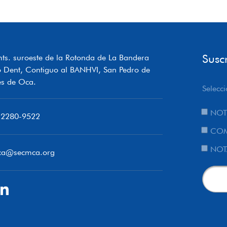
Susc
ts. suroeste de la Rotonda de La Bandera
o Dent, Contiguo al BANHVI, San Pedro de
s de Oca.
Selecci
NOT
 2280-9522
COM
NOT
ca@secmca.org