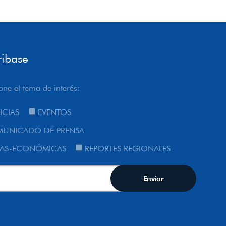
ribase
one el tema de interés:
ICIAS
EVENTOS
UNICADO DE PRENSA
AS-ECONÓMICAS
REPORTES REGIONALES