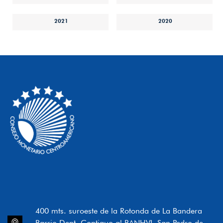
2021
2020
400 mts. suroeste de la Rotonda de La Bandera
Barrio Dent, Contiguo al BANHVI, San Pedro de