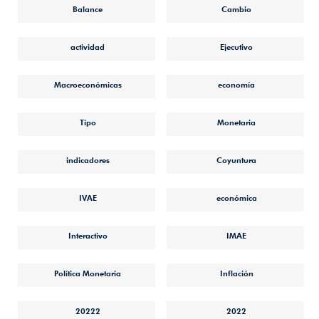
Balance
Cambio
actividad
Ejecutivo
Macroeconómicas
economía
Tipo
Monetaria
indicadores
Coyuntura
IVAE
económica
Interactivo
IMAE
Política Monetaria
Inflación
20222
2022