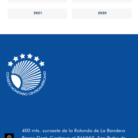
2021
2020
400 mts. suroeste de la Rotonda de La Bandera
Barrio Dent, Contiguo al BANHVI, San Pedro de