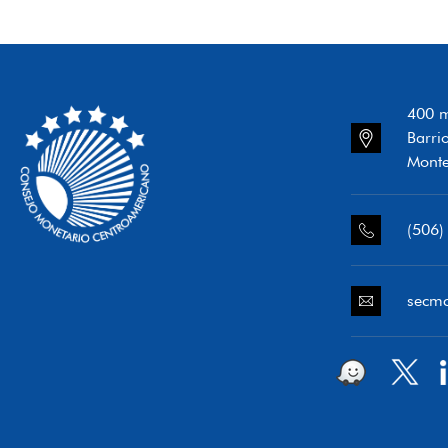
400 m
Barri
Monte
(506)
secm