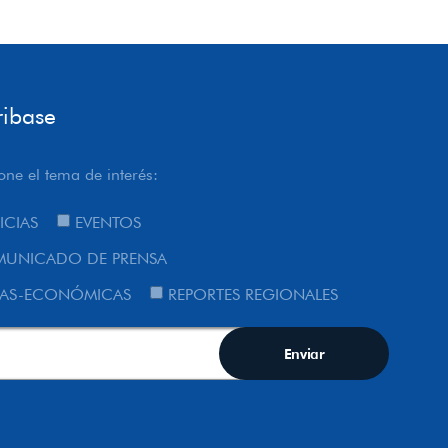
ribase
one el tema de interés:
ICIAS
EVENTOS
UNICADO DE PRENSA
AS-ECONÓMICAS
REPORTES REGIONALES