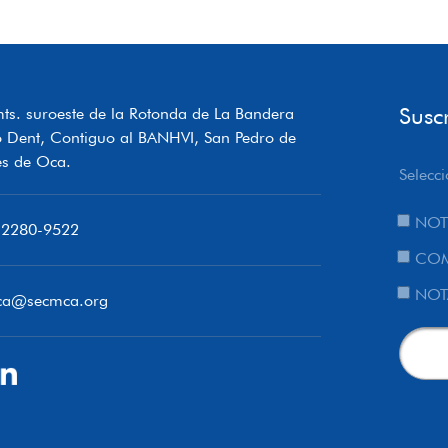
Susc
ts. suroeste de la Rotonda de La Bandera
o Dent, Contiguo al BANHVI, San Pedro de
s de Oca.
Selecci
NOT
 2280-9522
COM
NOT
ca@secmca.org