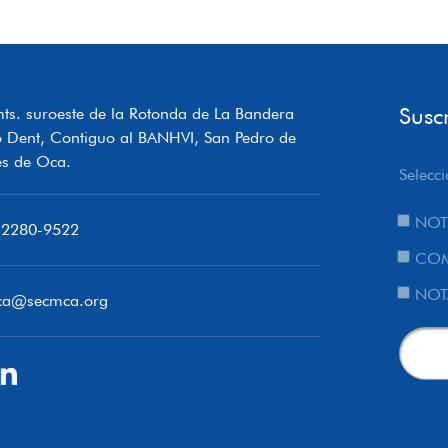
Susc
ts. suroeste de la Rotonda de La Bandera
o Dent, Contiguo al BANHVI, San Pedro de
s de Oca.
Selecci
NOT
 2280-9522
COM
NOT
ca@secmca.org