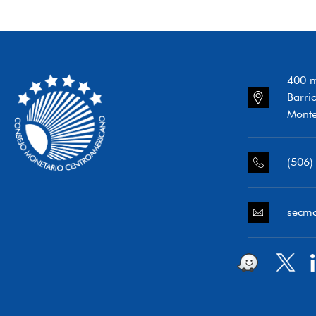
400 m
Barri
Monte
(506)
secm