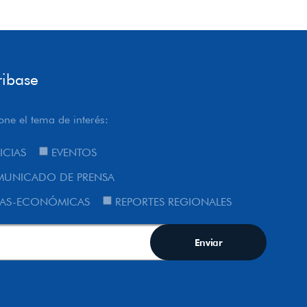
ribase
one el tema de interés:
ICIAS
EVENTOS
UNICADO DE PRENSA
AS-ECONÓMICAS
REPORTES REGIONALES