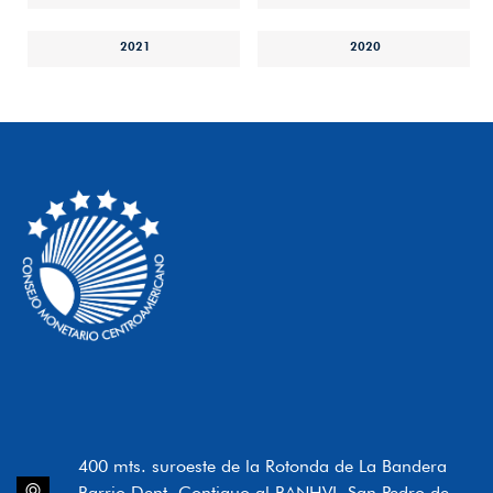
2021
2020
400 mts. suroeste de la Rotonda de La Bandera
Barrio Dent, Contiguo al BANHVI, San Pedro de