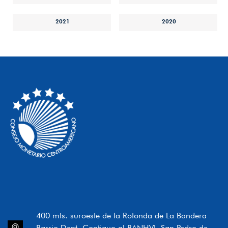
2021
2020
400 mts. suroeste de la Rotonda de La Bandera
Barrio Dent, Contiguo al BANHVI, San Pedro de