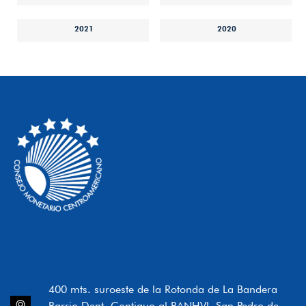
2021
2020
400 mts. suroeste de la Rotonda de La Bandera
Barrio Dent, Contiguo al BANHVI, San Pedro de