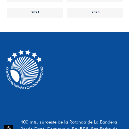
2021
2020
400 mts. suroeste de la Rotonda de La Bandera
Barrio Dent, Contiguo al BANHVI, San Pedro de