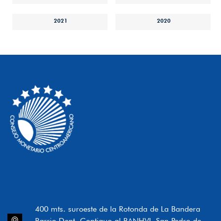
2021
2020
400 mts. suroeste de la Rotonda de La Bandera
Barrio Dent, Contiguo al BANHVI, San Pedro de