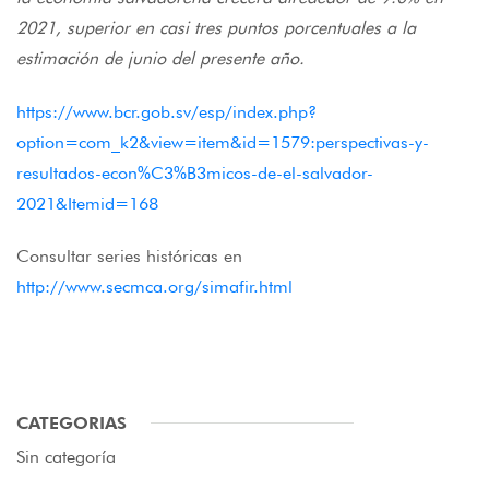
2021, superior en casi tres puntos porcentuales a la
estimación de junio del presente año.
https://www.bcr.gob.sv/esp/index.php?
option=com_k2&view=item&id=1579:perspectivas-y-
resultados-econ%C3%B3micos-de-el-salvador-
2021&Itemid=168
Consultar series históricas en
http://www.secmca.org/simafir.html
CATEGORIAS
Sin categoría