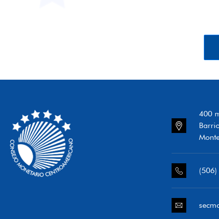
400 m
Barri
Monte
(506)
secm