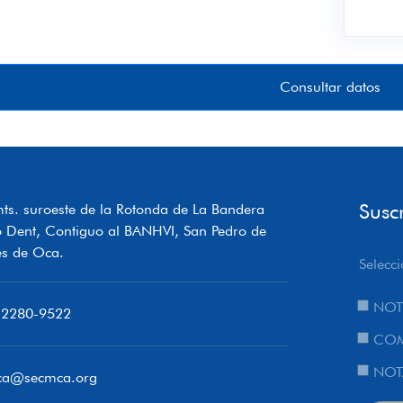
Consultar datos
Susc
ts. suroeste de la Rotonda de La Bandera
o Dent, Contiguo al BANHVI, San Pedro de
s de Oca.
Selecci
NOT
 2280-9522
COM
NOT
ca@secmca.org