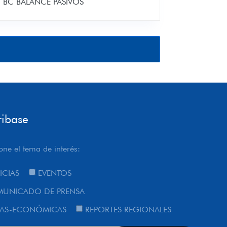
BC BALANCE PASIVOS
MATRIZ BALANCE BC
MATRIZ BALANCE OSD
ribase
one el tema de interés:
ICIAS
EVENTOS
UNICADO DE PRENSA
AS-ECONÓMICAS
REPORTES REGIONALES