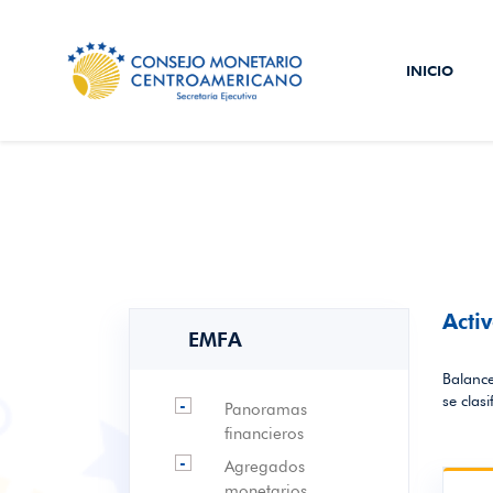
INICIO
Acti
EMFA
Balance
se clas
-
Panoramas
financieros
-
Agregados
monetarios