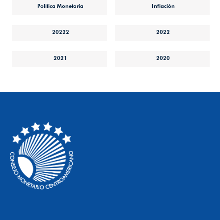
Política Monetaria
Inflación
20222
2022
2021
2020