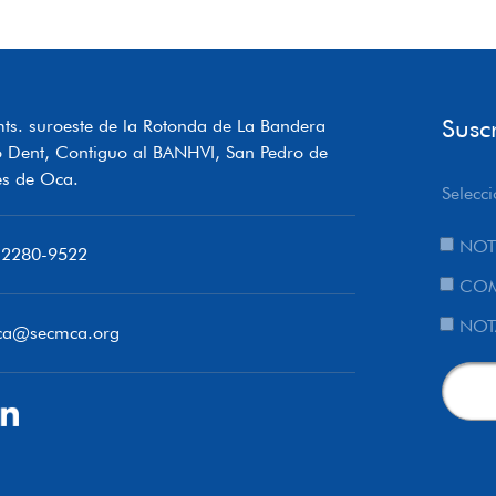
Susc
ts. suroeste de la Rotonda de La Bandera
o Dent, Contiguo al BANHVI, San Pedro de
s de Oca.
Selecci
NOT
 2280-9522
COM
NOT
ca@secmca.org