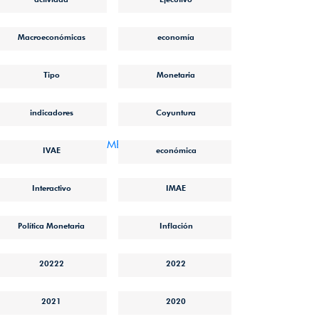
Macroeconómicas
economía
Tipo
Monetaria
indicadores
Coyuntura
0Cantidad/IMAE_DICIEMBRE_2021.pdf
IVAE
económica
Interactivo
IMAE
Política Monetaria
Inflación
20222
2022
2021
2020