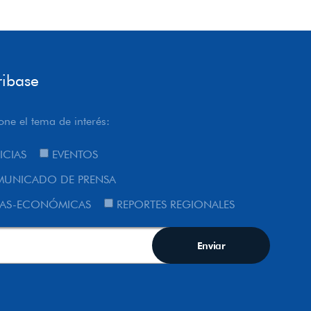
ribase
one el tema de interés:
ICIAS
EVENTOS
UNICADO DE PRENSA
AS-ECONÓMICAS
REPORTES REGIONALES