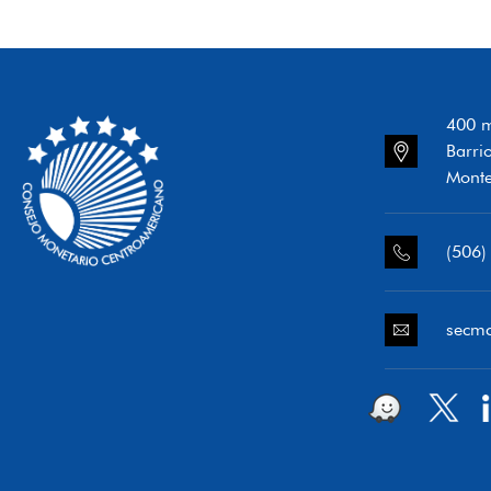
400 m
Barri
Monte
(506)
secm