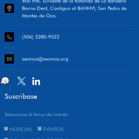
400 mts. suroeste de la Rotonda de La Bandera
Barrio Dent, Contiguo al BANHVI, San Pedro de
Montes de Oca.
(506) 2280-9522
secmca@secmca.org
Suscribase
Seleccione el tema de interés:
NOTICIAS
EVENTOS