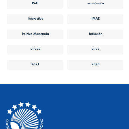
IVAE
económica
Interactivo
IMAE
Política Monetaria
Inflación
20222
2022
2021
2020