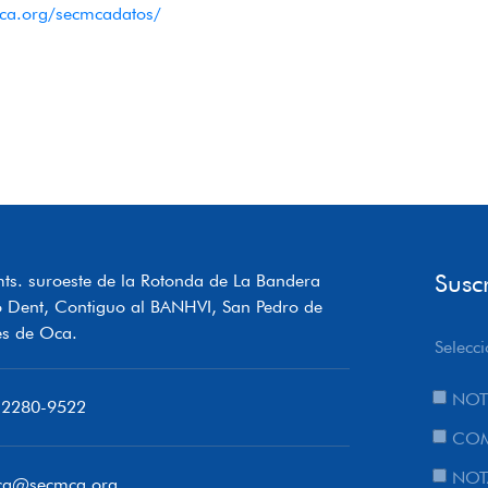
ca.org/secmcadatos/
Susc
ts. suroeste de la Rotonda de La Bandera
o Dent, Contiguo al BANHVI, San Pedro de
s de Oca.
Selecci
NOT
 2280-9522
COM
NOT
ca@secmca.org