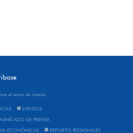
ribase
one el tema de interés:
ICIAS
EVENTOS
UNICADO DE PRENSA
AS-ECONÓMICAS
REPORTES REGIONALES