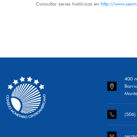
Consultar series históricas en
http://www.secm
400 m
Barri
Monte
(506)
secm