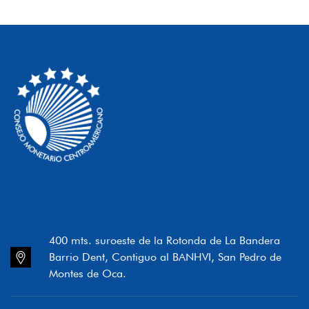
400 mts. suroeste de la Rotonda de La Bandera
Barrio Dent, Contiguo al BANHVI, San Pedro de
Montes de Oca.