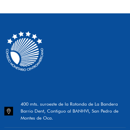
400 mts. suroeste de la Rotonda de La Bandera
Barrio Dent, Contiguo al BANHVI, San Pedro de
Montes de Oca.