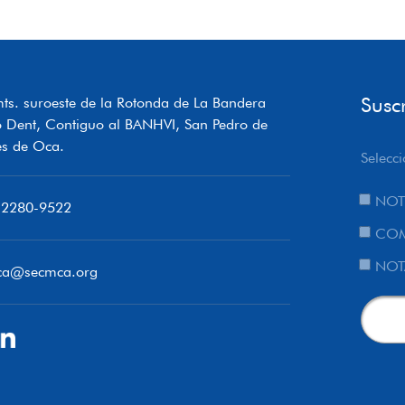
Susc
ts. suroeste de la Rotonda de La Bandera
o Dent, Contiguo al BANHVI, San Pedro de
s de Oca.
Selecci
NOT
 2280-9522
COM
NOT
ca@secmca.org