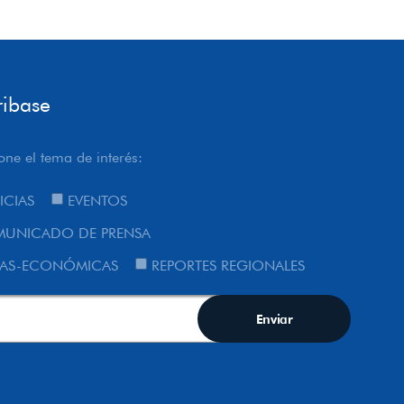
ribase
one el tema de interés:
ICIAS
EVENTOS
UNICADO DE PRENSA
AS-ECONÓMICAS
REPORTES REGIONALES