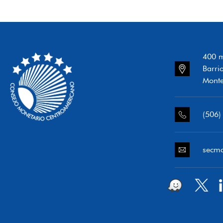
400 m
Barri
Monte
(506)
secm