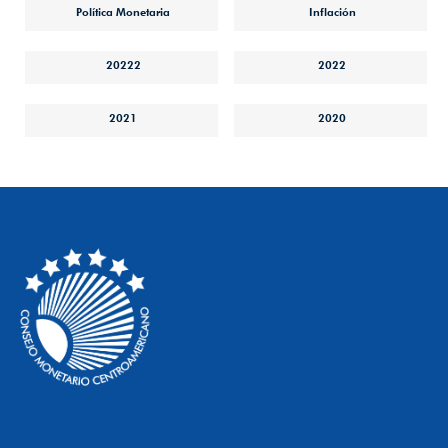
Política Monetaria
Inflación
20222
2022
2021
2020