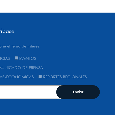
ribase
one el tema de interés:
ICIAS
EVENTOS
UNICADO DE PRENSA
AS-ECONÓMICAS
REPORTES REGIONALES