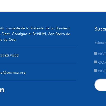
Susc
ts. suroeste de la Rotonda de La Bandera
o Dent, Contiguo al BANHVI, San Pedro de
s de Oca.
Selecci
NOT
 2280-9522
COM
NOT
ca@secmca.org