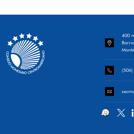
400 m
Barri
Monte
(506)
secm