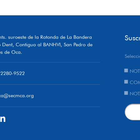
Susc
ts. suroeste de la Rotonda de La Bandera
o Dent, Contiguo al BANHVI, San Pedro de
s de Oca.
Selecci
NOT
 2280-9522
COM
NOT
ca@secmca.org