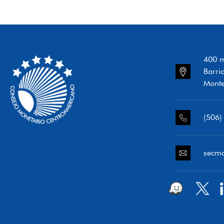
400 m
Barri
Monte
(506)
secm