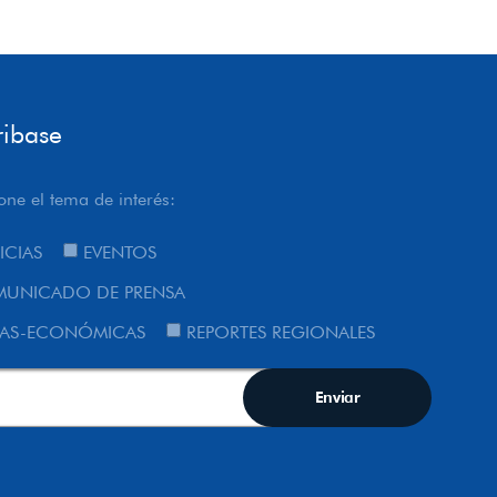
ribase
one el tema de interés:
ICIAS
EVENTOS
UNICADO DE PRENSA
AS-ECONÓMICAS
REPORTES REGIONALES