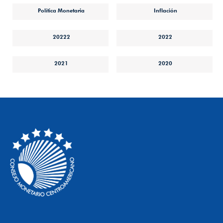
Política Monetaria
Inflación
20222
2022
2021
2020