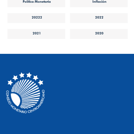
Política Monetaria
Inflación
20222
2022
2021
2020