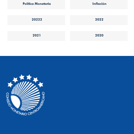
Política Monetaria
Inflación
20222
2022
2021
2020