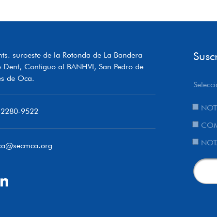
Susc
ts. suroeste de la Rotonda de La Bandera
o Dent, Contiguo al BANHVI, San Pedro de
s de Oca.
Selecci
NOT
 2280-9522
COM
NOT
ca@secmca.org