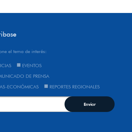
ribase
one el tema de interés:
ICIAS
EVENTOS
UNICADO DE PRENSA
AS-ECONÓMICAS
REPORTES REGIONALES