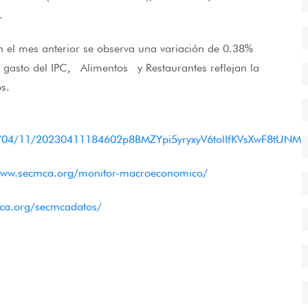
.
n el mes anterior se observa una variación de 0.38%
l gasto del IPC, Alimentos y Restaurantes reflejan la
s.
23/04/11/20230411184602p8BMZYpi5yryxyV6tolIfKVsXwF8tUNM.
www.secmca.org/monitor-macroeconomico/
ca.org/secmcadatos/