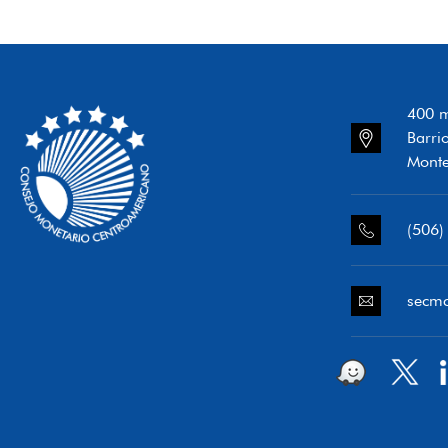
400 m
Barri
Monte
(506)
secm