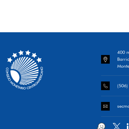
400 m
Barri
Monte
(506)
secm