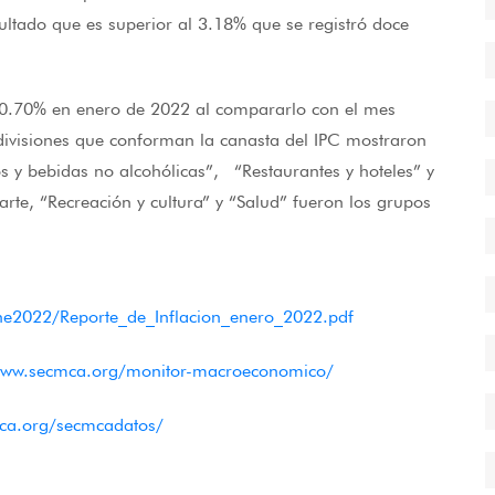
sultado que es superior al 3.18% que se registró doce
e 0.70% en enero de 2022 al compararlo con el mes
 divisiones que conforman la canasta del IPC mostraron
os y bebidas no alcohólicas”, “Restaurantes y hoteles” y
arte, “Recreación y cultura” y “Salud” fueron los grupos
Ene2022/Reporte_de_Inflacion_enero_2022.pdf
www.secmca.org/monitor-macroeconomico/
ca.org/secmcadatos/