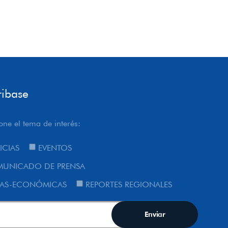
ribase
one el tema de interés:
ICIAS
EVENTOS
UNICADO DE PRENSA
AS-ECONÓMICAS
REPORTES REGIONALES