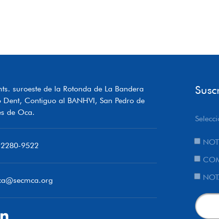
Susc
ts. suroeste de la Rotonda de La Bandera
o Dent, Contiguo al BANHVI, San Pedro de
s de Oca.
Selecci
NOT
 2280-9522
COM
NOT
ca@secmca.org