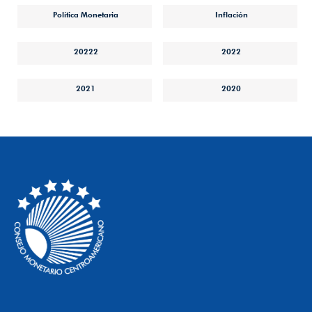
Política Monetaria
Inflación
20222
2022
2021
2020