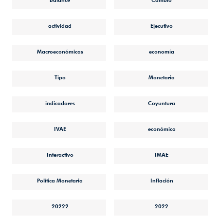
Balance
Cambio
actividad
Ejecutivo
Macroeconómicas
economía
Tipo
Monetaria
indicadores
Coyuntura
IVAE
económica
Interactivo
IMAE
Política Monetaria
Inflación
20222
2022