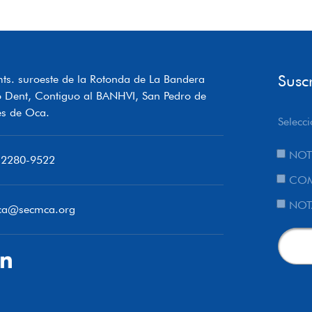
Susc
ts. suroeste de la Rotonda de La Bandera
o Dent, Contiguo al BANHVI, San Pedro de
s de Oca.
Selecci
NOT
 2280-9522
COM
NOT
ca@secmca.org