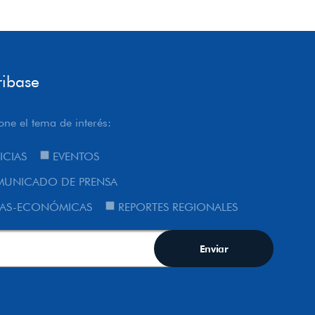
ribase
one el tema de interés:
ICIAS
EVENTOS
UNICADO DE PRENSA
AS-ECONÓMICAS
REPORTES REGIONALES