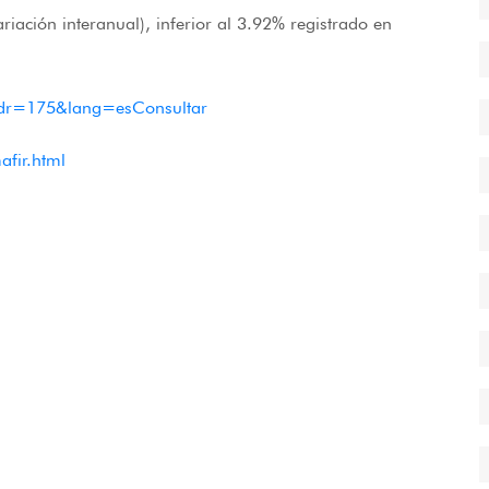
iación interanual), inferior al 3.92% registrado en
?cdr=175&lang=esConsultar
afir.html