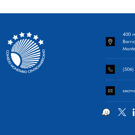
400 m
Barri
Monte
(506)
secm