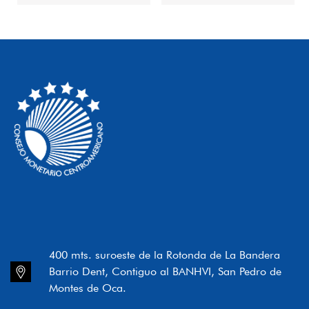
400 mts. suroeste de la Rotonda de La Bandera
Barrio Dent, Contiguo al BANHVI, San Pedro de
Montes de Oca.