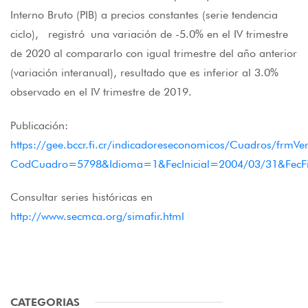
Interno Bruto (PIB) a precios constantes (serie tendencia
ciclo), registró una variación de -5.0% en el IV trimestre
de 2020 al compararlo con igual trimestre del año anterior
(variación interanual), resultado que es inferior al 3.0%
observado en el IV trimestre de 2019.
Publicación:
https://gee.bccr.fi.cr/indicadoreseconomicos/Cuadros/frmV
CodCuadro=5798&Idioma=1&FecInicial=2004/03/31&FecFi
Consultar series históricas en
http://www.secmca.org/simafir.html
CATEGORIAS