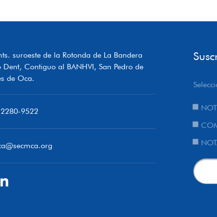
Susc
ts. suroeste de la Rotonda de La Bandera
o Dent, Contiguo al BANHVI, San Pedro de
s de Oca.
Selecci
NOT
 2280-9522
COM
NOT
ca@secmca.org