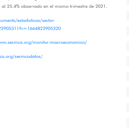
ior al 25.4% observado en el mismo trimestre de 2021.
uments/estadisticas/sector-
4822905311?v=1664822905320
www.secmca.org/monitor-macroeconomico/
ca.org/secmcadatos/