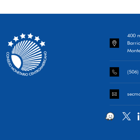
400 m
Barri
Monte
(506)
secm