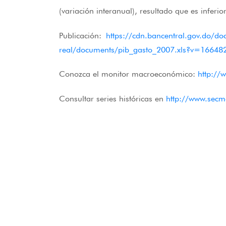
(variación interanual), resultado que es infer
Publicación:
https://cdn.bancentral.gov.do/doc
real/documents/pib_gasto_2007.xls?v=166
Conozca el monitor macroeconómico:
http://
Consultar series históricas en
http://www.secm