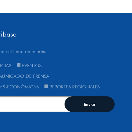
ribase
one el tema de interés:
ICIAS
EVENTOS
UNICADO DE PRENSA
AS-ECONÓMICAS
REPORTES REGIONALES