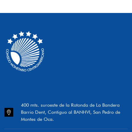
400 mts. suroeste de la Rotonda de La Bandera
Barrio Dent, Contiguo al BANHVI, San Pedro de
Montes de Oca.