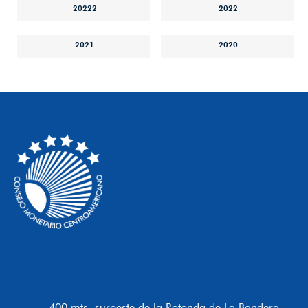
20222
2022
2021
2020
400 mts. suroeste de la Rotonda de La Bandera