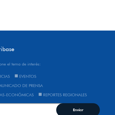
ribase
one el tema de interés:
ICIAS
EVENTOS
UNICADO DE PRENSA
AS-ECONÓMICAS
REPORTES REGIONALES