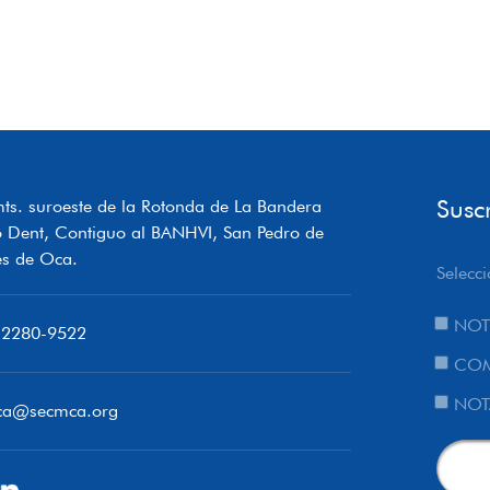
Susc
ts. suroeste de la Rotonda de La Bandera
o Dent, Contiguo al BANHVI, San Pedro de
s de Oca.
Selecci
NOT
 2280-9522
COM
NOT
ca@secmca.org