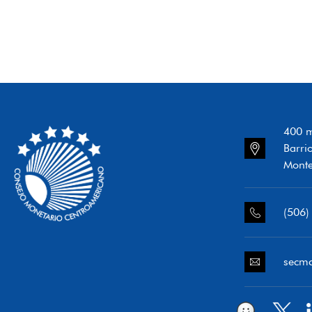
400 m
Barri
Monte
(506)
secm