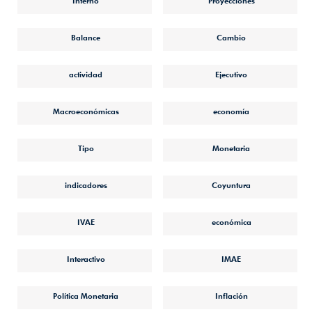
Interno
Proyecciones
Balance
Cambio
actividad
Ejecutivo
Macroeconómicas
economía
Tipo
Monetaria
indicadores
Coyuntura
IVAE
económica
Interactivo
IMAE
Política Monetaria
Inflación