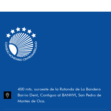
400 mts. suroeste de la Rotonda de La Bandera
Barrio Dent, Contiguo al BANHVI, San Pedro de
Montes de Oca.