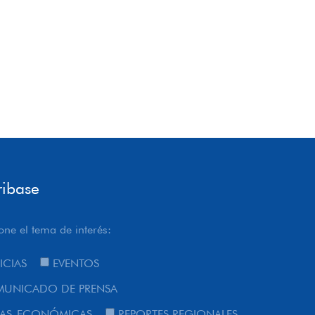
ribase
one el tema de interés:
ICIAS
EVENTOS
UNICADO DE PRENSA
AS-ECONÓMICAS
REPORTES REGIONALES