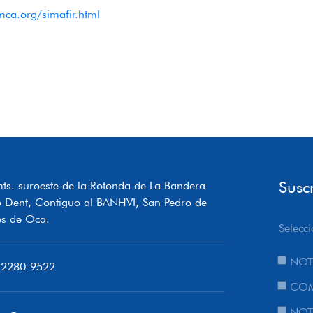
mca.org/simafir.html
Susc
ts. suroeste de la Rotonda de La Bandera
o Dent, Contiguo al BANHVI, San Pedro de
s de Oca.
Selecci
NOT
 2280-9522
COM
NOT