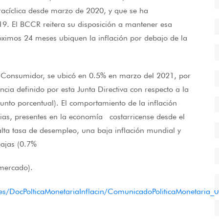
tracíclica desde marzo de 2020, y que se ha
. El BCCR reitera su disposición a mantener esa
róximos 24 meses ubiquen la inflación por debajo de la
 al Consumidor, se ubicó en 0.5% en marzo del 2021, por
cia definido por esta Junta Directiva con respecto a la
nto porcentual). El comportamiento de la inflación
arias, presentes en la economía costarricense desde el
lta tasa de desempleo, una baja inflación mundial y
bajas (0.7%
 mercado).
ones/DocPolticaMonetariaInflacin/ComunicadoPoliticaMonetaria_0