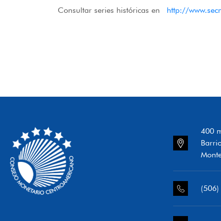
Consultar series históricas en
http://www.sec
400 m
Barri
Monte
(506)