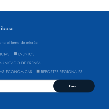
ribase
one el tema de interés:
ICIAS
EVENTOS
UNICADO DE PRENSA
AS-ECONÓMICAS
REPORTES REGIONALES