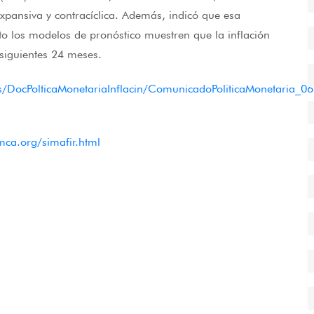
xpansiva y contracíclica. Además, indicó que esa
to los modelos de pronóstico muestren que la inflación
 siguientes 24 meses.
nes/DocPolticaMonetariaInflacin/ComunicadoPoliticaMonetaria_06
mca.org/simafir.html