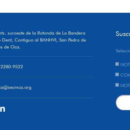
Susc
ts. suroeste de la Rotonda de La Bandera
o Dent, Contiguo al BANHVI, San Pedro de
s de Oca.
Selecci
NOT
 2280-9522
COM
NOT
ca@secmca.org