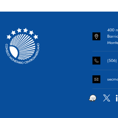
400 m
Barri
Monte
(506)
secm