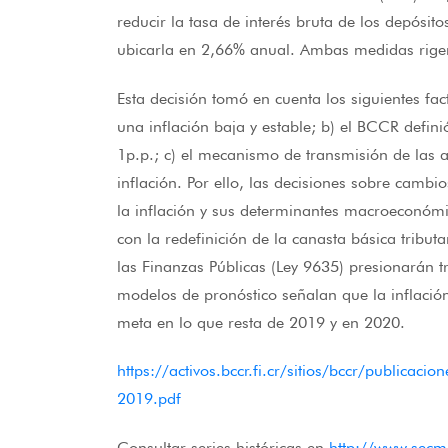
reducir la tasa de interés bruta de los depósi
ubicarla en 2,66% anual. Ambas medidas rigen
Esta decisión tomó en cuenta los siguientes fa
una inflación baja y estable; b) el BCCR defin
1p.p.; c) el mecanismo de transmisión de las a
inflación. Por ello, las decisiones sobre cambi
la inflación y sus determinantes macroeconóm
con la redefinición de la canasta básica tributa
las Finanzas Públicas (Ley 9635) presionarán tr
modelos de pronóstico señalan que la inflación
meta en lo que resta de 2019 y en 2020.
https://activos.bccr.fi.cr/sitios/bccr/publica
2019.pdf
Consultar series históricas en
http://www.secm