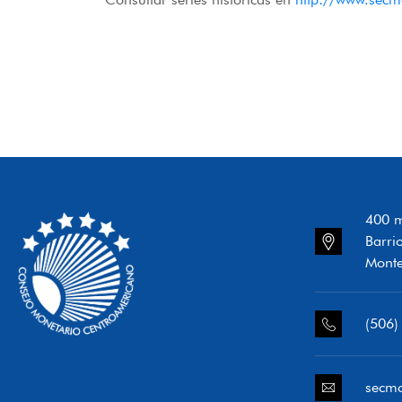
400 m
Barri
Monte
(506)
secm