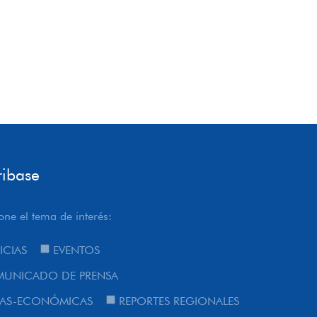
ribase
one el tema de interés:
ICIAS
EVENTOS
UNICADO DE PRENSA
AS-ECONÓMICAS
REPORTES REGIONALES