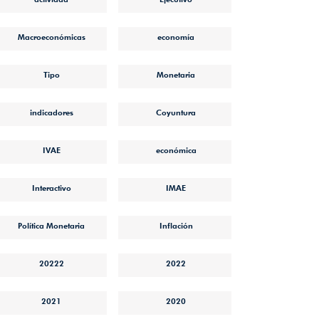
Macroeconómicas
economía
Tipo
Monetaria
indicadores
Coyuntura
IVAE
económica
Interactivo
IMAE
Política Monetaria
Inflación
6-
20222
2022
2021
2020