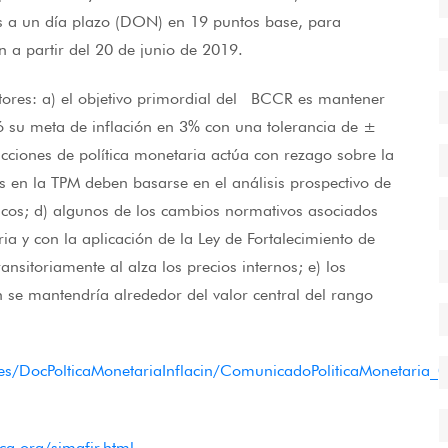
tos a un día plazo (DON) en 19 puntos base, para
 a partir del 20 de junio de 2019.
ctores: a) el objetivo primordial del BCCR es mantener
ió su meta de inflación en 3% con una tolerancia de ±
cciones de política monetaria actúa con rezago sobre la
os en la TPM deben basarse en el análisis prospectivo de
icos; d) algunos de los cambios normativos asociados
ria y con la aplicación de la Ley de Fortalecimiento de
ansitoriamente al alza los precios internos; e) los
 se mantendría alrededor del valor central del rango
ciones/DocPolticaMonetariaInflacin/ComunicadoPoliticaMonetaria_0
ca.org/simafir.html