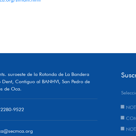
Susc
ts. suroeste de la Rotonda de La Bandera
o Dent, Contiguo al BANHVI, San Pedro de
s de Oca.
Selecci
NOT
 2280-9522
COM
NOT
ca@secmca.org