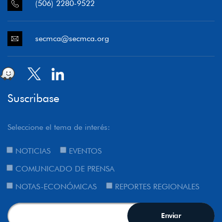
(506) 2280-9522
secmca@secmca.org
Suscribase
Seleccione el tema de interés:
NOTICIAS
EVENTOS
COMUNICADO DE PRENSA
NOTAS-ECONÓMICAS
REPORTES REGIONALES