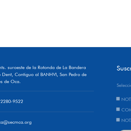
Susc
ts. suroeste de la Rotonda de La Bandera
o Dent, Contiguo al BANHVI, San Pedro de
s de Oca.
Selecci
NOT
 2280-9522
COM
NOT
ca@secmca.org