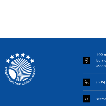
400 m
Barri
Monte
(506)
secm