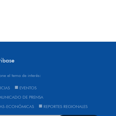
ribase
one el tema de interés:
ICIAS
EVENTOS
UNICADO DE PRENSA
AS-ECONÓMICAS
REPORTES REGIONALES