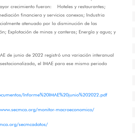
mayor crecimiento fueron: Hoteles y restaurantes;
diación financiera y servicios conexos; Industria
cialmente atenuado por la disminución de las
ón; Explotación de minas y canteras; Energía y agua; y
MAE de junio de 2022 registró una variación interanual
desestacionalizada, el IMAE para ese mismo periodo
es/documentos/Informe%20IMAE%20junio%202022.pdf
//www.secmca.org/monitor-macroeconomico/
cmca.org/secmcadatos/