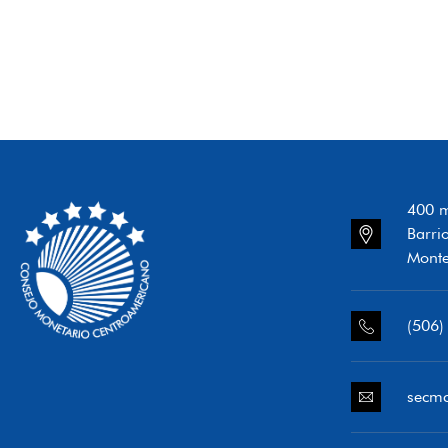
400 m
Barri
Monte
(506)
secm