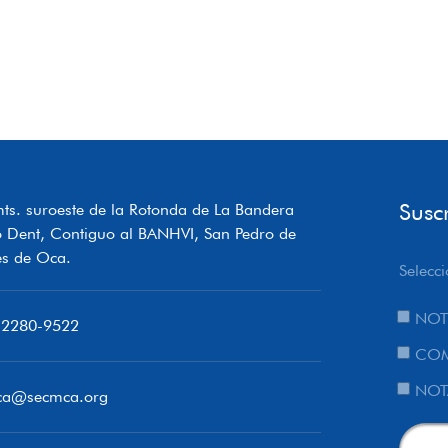
Susc
ts. suroeste de la Rotonda de La Bandera
o Dent, Contiguo al BANHVI, San Pedro de
s de Oca.
Selecci
NOT
 2280-9522
COM
NOT
ca@secmca.org