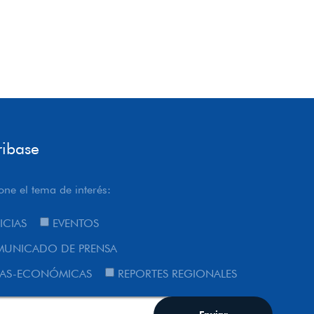
ribase
one el tema de interés:
ICIAS
EVENTOS
UNICADO DE PRENSA
AS-ECONÓMICAS
REPORTES REGIONALES