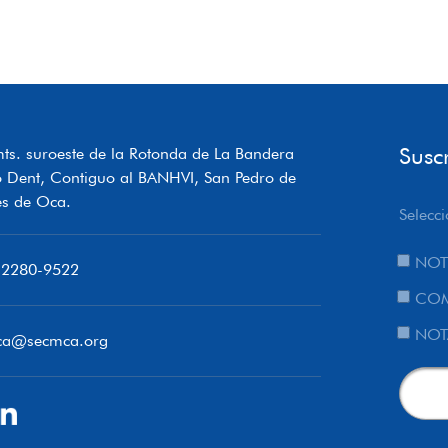
Susc
ts. suroeste de la Rotonda de La Bandera
o Dent, Contiguo al BANHVI, San Pedro de
s de Oca.
Selecci
NOT
 2280-9522
COM
NOT
ca@secmca.org