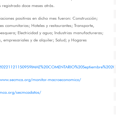
% registrado doce meses atrás.
aciones positivas en dicho mes fueron: Construcción;
es comunitarias; Hoteles y restaurantes; Transporte,
squera; Electricidad y agua; Industrias manufactureras;
s, empresariales y de alquiler; Salud; y Hogares
47520221121150959IMAE%20COMENTARIO%20Septiembre%2020
//www.secmca.org/monitor-macroeconomico/
cmca.org/secmcadatos/