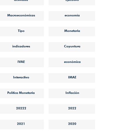
Macroeconómicas
economía
Tipo
Monetaria
indicadores
Coyuntura
IVAE
económica
22.pdf
Interactivo
IMAE
Política Monetaria
Inflación
20222
2022
2021
2020