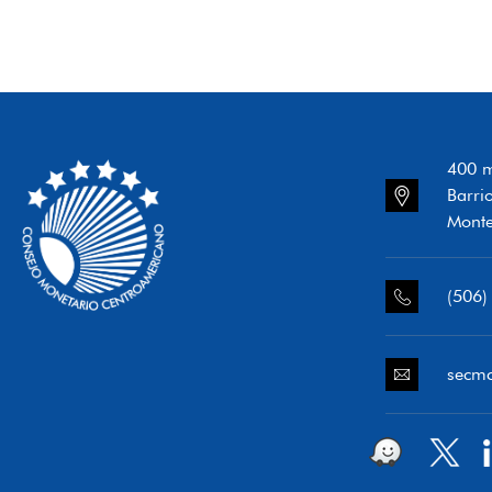
400 m
Barri
Monte
(506)
secm