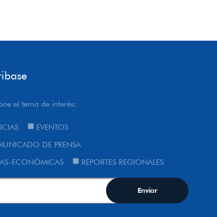
ribase
one el tema de interés:
ICIAS
EVENTOS
UNICADO DE PRENSA
AS-ECONÓMICAS
REPORTES REGIONALES