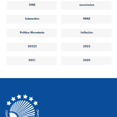
IVAE
económica
Interactivo
IMAE
Política Monetaria
Inflación
20222
2022
2021
2020