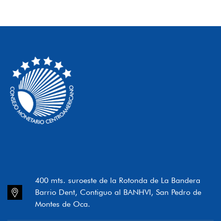
400 mts. suroeste de la Rotonda de La Bandera
Barrio Dent, Contiguo al BANHVI, San Pedro de
Montes de Oca.