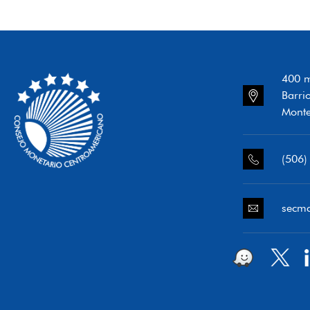
400 m
Barri
Monte
(506)
secm