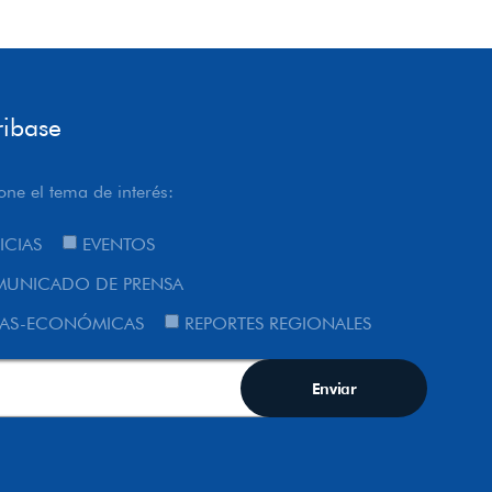
ribase
one el tema de interés:
ICIAS
EVENTOS
UNICADO DE PRENSA
AS-ECONÓMICAS
REPORTES REGIONALES