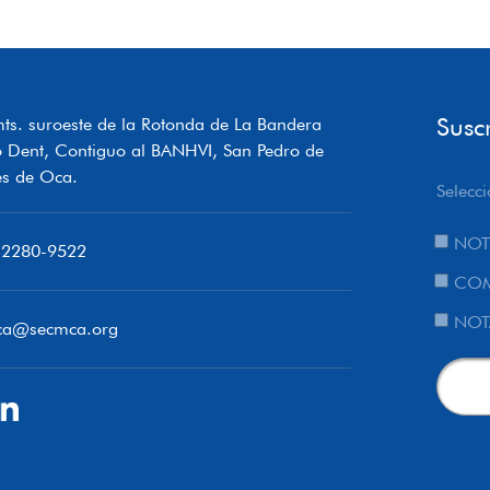
Susc
ts. suroeste de la Rotonda de La Bandera
o Dent, Contiguo al BANHVI, San Pedro de
s de Oca.
Selecci
NOT
 2280-9522
COM
NOT
ca@secmca.org